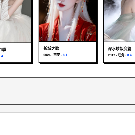
长城之歌
深水埗叛变篇
1季
2024
·
西安
·
8.1
2017
·
旺角
·
8.4
9.4