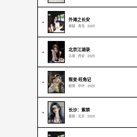
外滩之长安
■
悬疑
·
青岛
·
2025
北京江湖录
■
古装
·
西安
·
2025
叛变·旺角记
■
剧情
·
中环
·
2025
长沙：紫禁
■
喜剧
·
北京
·
2025