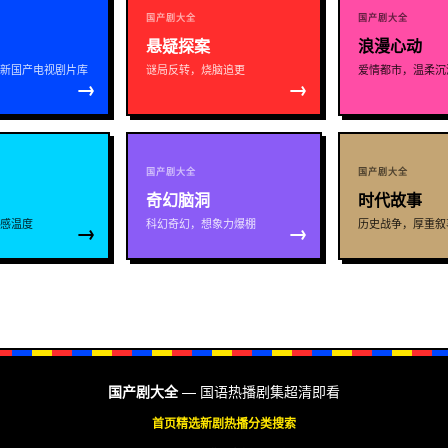
国产剧大全
国产剧大全
悬疑探案
浪漫心动
新国产电视剧片库
谜局反转，烧脑追更
爱情都市，温柔沉
→
→
国产剧大全
国产剧大全
奇幻脑洞
时代故事
感温度
科幻奇幻，想象力爆棚
历史战争，厚重叙
→
→
国产剧大全
—
国语热播剧集超清即看
首页
精选
新剧
热播
分类
搜索