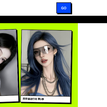
GO
西安谍战行动 第3季