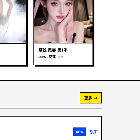
高雄 风暴 第1季
2025
·
花莲
·
8.2
更多 →
9.7
NEW