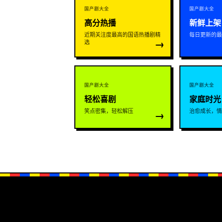
国产剧大全
国产剧大全
高分热播
新鲜上架
近期关注度最高的国语热播剧精
每日更新的最
→
选
国产剧大全
国产剧大全
轻松喜剧
家庭时光
笑点密集，轻松解压
治愈成长，情
→