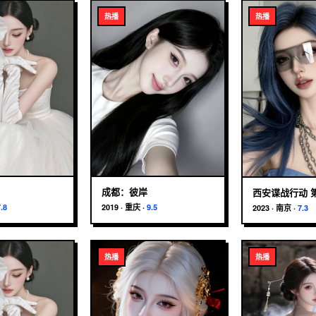
热播
热播
成都：彼岸
西安谍战行动 
7.8
2019
·
重庆
·
9.5
2023
·
南京
·
7.3
热播
热播