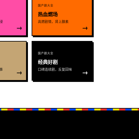
国产剧大全
热血燃场
浸
高燃剧情，肾上腺素
→
→
国产剧大全
经典好剧
事
口碑连续剧，反复回味
→
→