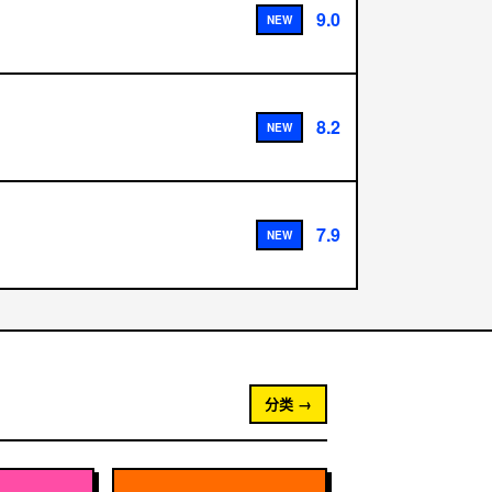
9.0
NEW
8.2
NEW
7.9
NEW
分类 →