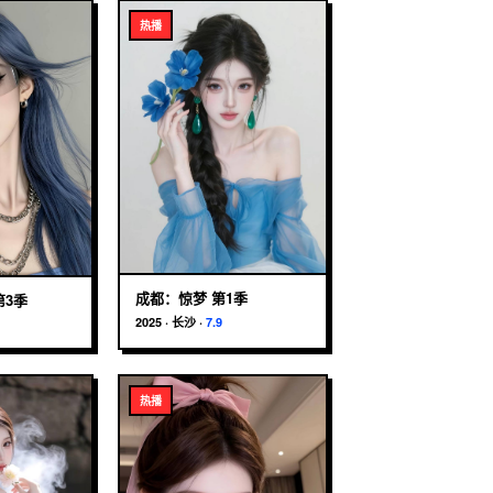
热播
成都：惊梦 第1季
第3季
2025
·
长沙
·
7.9
热播