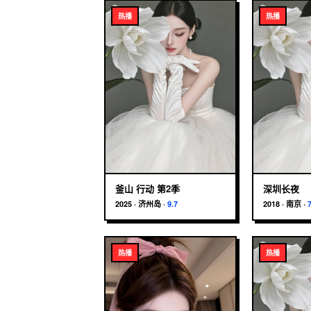
热播
热播
釜山 行动 第2季
深圳长夜
2025
·
济州岛
·
9.7
2018
·
南京
·
热播
热播