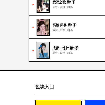
武汉之歌 第1季
■
历史
·
苏州
·
2025
高雄 风暴 第1季
■
青春
·
花莲
·
2025
成都：惊梦 第1季
■
历史
·
长沙
·
2025
色块入口