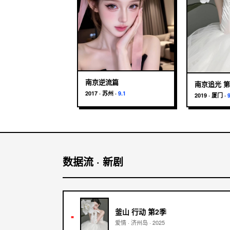
南京逆流篇
南京追光 第
2017
·
苏州
·
9.1
2019
·
厦门
·
数据流 · 新剧
釜山 行动 第2季
■
爱情
·
济州岛
·
2025